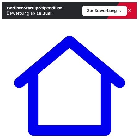
Berliner Startup Stipendium:
×
Zur Bewerbung →
Bewerbung ab
·
18. Juni
Zum
Inhalt
springen