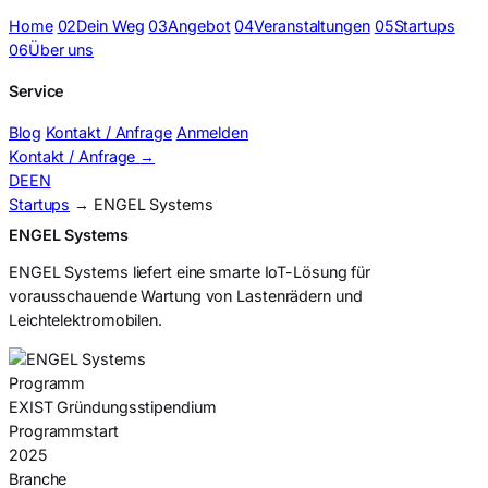
Home
02
Dein Weg
03
Angebot
04
Veranstaltungen
05
Startups
06
Über uns
Service
Blog
Kontakt / Anfrage
Anmelden
Kontakt / Anfrage
→
DE
EN
Startups
→ ENGEL Systems
ENGEL Systems
ENGEL Systems liefert eine smarte IoT-Lösung für
vorausschauende Wartung von Lastenrädern und
Leichtelektromobilen.
Programm
EXIST Gründungsstipendium
Programmstart
2025
Branche