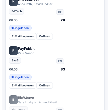
K
Anna Roth, David Lindner
EdTech
DE
78
08.05.
Eingeladen
E-Mail kopieren
Oeffnen
PayPebble
P
Ravi Menon
SaaS
EN
83
06.05.
Eingeladen
E-Mail kopieren
Oeffnen
BioWeave
B
Sara Lindqvist, Ahmed Khalil
Hardware