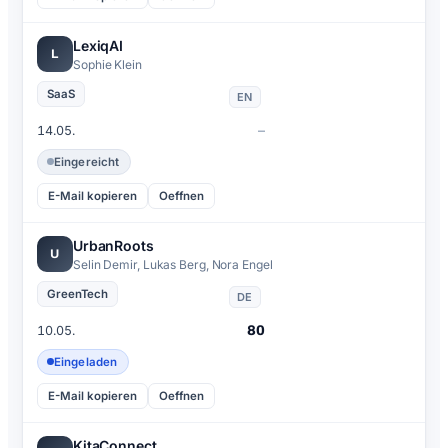
LexiqAI
L
Sophie Klein
SaaS
EN
–
14.05.
Eingereicht
E-Mail kopieren
Oeffnen
UrbanRoots
U
Selin Demir, Lukas Berg, Nora Engel
GreenTech
DE
80
10.05.
Eingeladen
E-Mail kopieren
Oeffnen
KitaConnect