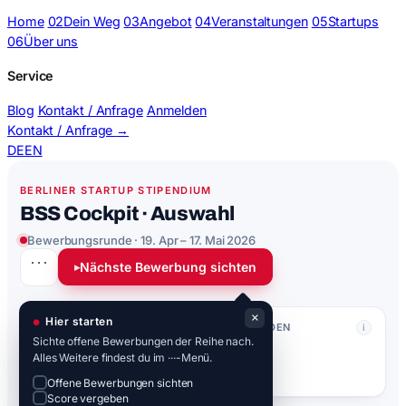
Home
02
Dein Weg
03
Angebot
04
Veranstaltungen
05
Startups
06
Über uns
Service
Blog
Kontakt / Anfrage
Anmelden
Kontakt / Anfrage
→
DE
EN
BERLINER STARTUP STIPENDIUM
BSS Cockpit · Auswahl
Bewerbungsrunde · 19. Apr – 17. Mai 2026
···
Nächste Bewerbung sichten
▸
×
Hier starten
GESAMT
EINGELADEN
i
i
Sichte offene Bewerbungen der Reihe nach.
14
4
Alles Weitere findest du im ···-Menü.
Offene Bewerbungen sichten
Score vergeben