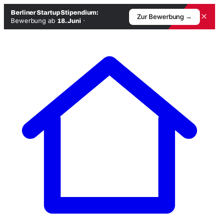
Berliner Startup Stipendium:
×
Zur Bewerbung →
Bewerbung ab
·
18. Juni
Zum
Inhalt
springen