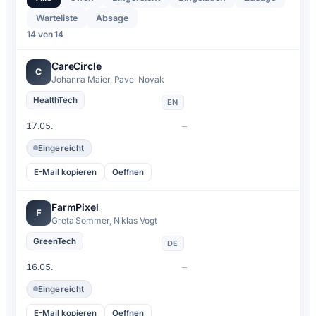
Warteliste
Absage
14 von 14
CareCircle
C
Johanna Maier, Pavel Novak
HealthTech
EN
–
17.05.
Eingereicht
E-Mail kopieren
Oeffnen
FarmPixel
F
Greta Sommer, Niklas Vogt
GreenTech
DE
–
16.05.
Eingereicht
E-Mail kopieren
Oeffnen