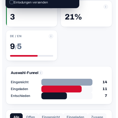
Einladungen versenden
ZUSAGEN
QUOTE
i
i
3
21%
DE / EN
i
9
5
/
Auswahl-Funnel
i
Eingereicht
14
Eingeladen
11
Entschieden
7
Alle
Offen
Eingereicht
Eingeladen
Zusage