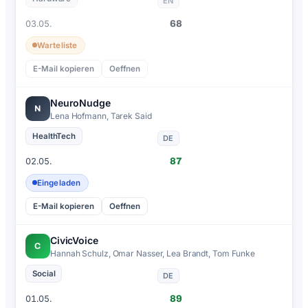
EN
68
03.05.
Warteliste
E-Mail kopieren
Oeffnen
NeuroNudge
N
Lena Hofmann, Tarek Said
HealthTech
DE
87
02.05.
Eingeladen
E-Mail kopieren
Oeffnen
CivicVoice
C
Hannah Schulz, Omar Nasser, Lea Brandt, Tom Funke
Social
DE
89
01.05.