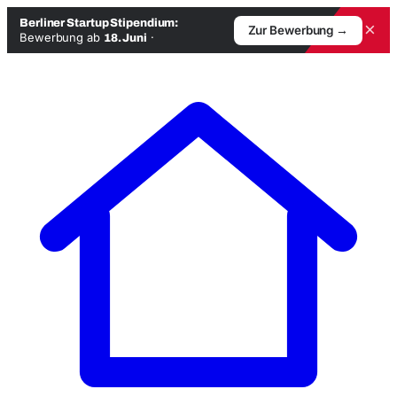
Berliner Startup Stipendium:
×
Zur Bewerbung →
Bewerbung ab
·
18. Juni
Zum
Inhalt
springen