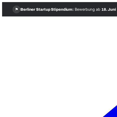
⚑
Bewerbung ab
Berliner Startup Stipendium:
18. Juni
Zum
Inhalt
springen