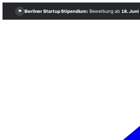
⚑
Bewerbung ab
Berliner Startup Stipendium:
18. Juni
Zum
Inhalt
springen