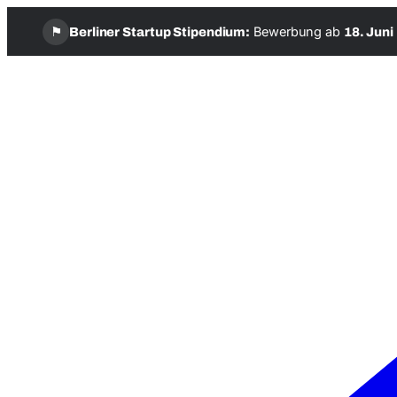
⚑
Bewerbung ab
Berliner Startup Stipendium:
18. Juni
Zum
Inhalt
springen