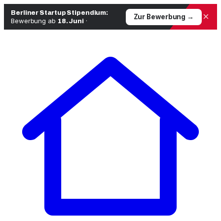
Berliner Startup Stipendium:
×
Zur Bewerbung →
Bewerbung ab
·
18. Juni
Zum
Inhalt
springen