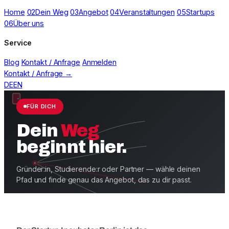
Home
02
Dein Weg
03
Angebot
04
Veranstaltungen
05
Startups
06
Über uns
Service
Blog
Kontakt / Anfrage
Anmelden
Kontakt / Anfrage
→
DE
EN
FÜR DICH
Dein
Weg
beginnt hier.
Gründer:in, Studierende:r oder Partner — wähle deinen
Pfad und finde genau das Angebot, das zu dir passt.